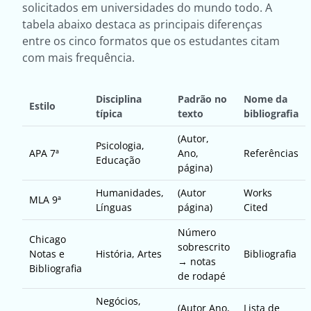
solicitados em universidades do mundo todo. A
tabela abaixo destaca as principais diferenças
entre os cinco formatos que os estudantes citam
com mais frequência.
Disciplina
Padrão no
Nome da
Estilo
típica
texto
bibliografia
(Autor,
Psicologia,
APA 7ª
Ano,
Referências
Educação
página)
Humanidades,
(Autor
Works
MLA 9ª
Línguas
página)
Cited
Número
Chicago
sobrescrito
Notas e
História, Artes
Bibliografia
→ notas
Bibliografia
de rodapé
Negócios,
(Autor Ano,
Lista de