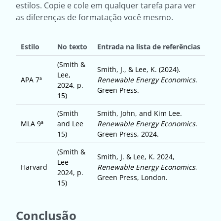
estilos. Copie e cole em qualquer tarefa para ver
as diferenças de formatação você mesmo.
Estilo
No texto
Entrada na lista de referências
(Smith &
Smith, J., & Lee, K. (2024).
Lee,
APA 7ª
Renewable Energy Economics
.
2024, p.
Green Press.
15)
(Smith
Smith, John, and Kim Lee.
MLA 9ª
and Lee
Renewable Energy Economics
.
15)
Green Press, 2024.
(Smith &
Smith, J. & Lee, K. 2024,
Lee
Harvard
Renewable Energy Economics
,
2024, p.
Green Press, London.
15)
Conclusão