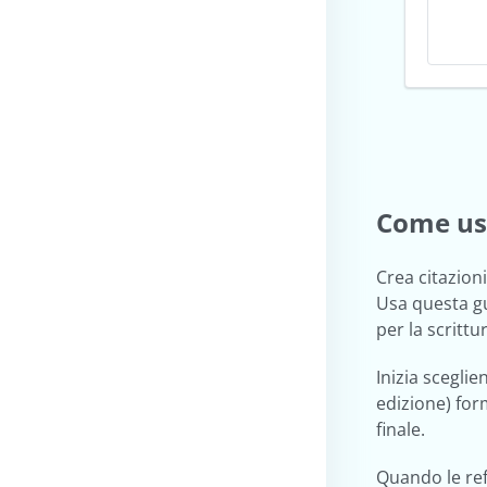
Come usa
Crea citazion
Usa questa gu
per la scritt
Inizia sceglie
edizione) for
finale.
Quando le ref