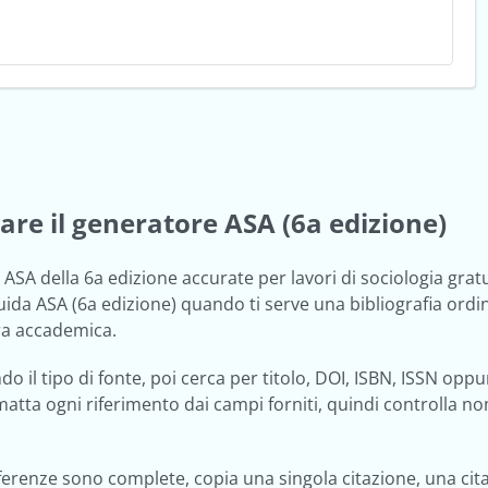
re il generatore ASA (6a edizione)
i ASA della 6a edizione accurate per lavori di sociologia gra
ida ASA (6a edizione) quando ti serve una bibliografia ordinat
ura accademica.
ndo il tipo di fonte, poi cerca per titolo, DOI, ISBN, ISSN op
matta ogni riferimento dai campi forniti, quindi controlla no
erenze sono complete, copia una singola citazione, una citazi