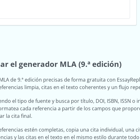
r el generador MLA (9.ª edición)
MLA de 9.ª edición precisas de forma gratuita con EssayRepl
referencias limpia, citas en el texto coherentes y un flujo re
endo el tipo de fuente y busca por título, DOI, ISBN, ISSN 
 formatea cada referencia a partir de los campos que propor
r la cita final.
ferencias estén completas, copia una cita individual, una cit
encias y las citas en el texto en el mismo estilo durante todo 